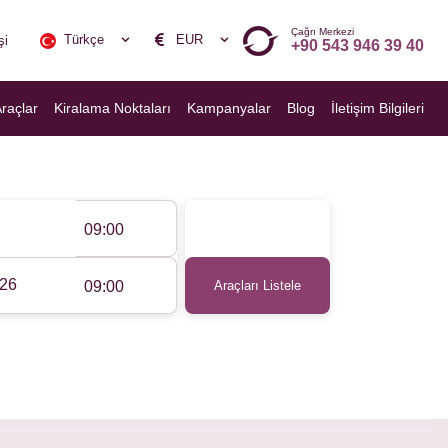
Çağrı Merkezi
Türkçe
EUR
şi
+90 543 946 39 40
Araçlar
Kiralama Noktaları
Kampanyalar
Blog
İletişim Bilgileri
09:00
09:00
Araçları Listele