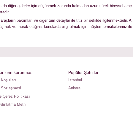
ya da diğer giderler için düşünmek zorunda kalmadan uzun süreli bireysel araç k
tadır.
açların bakımları ve diğer tüm detaylar ile titiz bir şekilde ilgilenmektedir
şmek ve merak ettiğiniz konularda bilgi almak için müşteri temsilcilerimiz ile i
verilerin korunması
Popüler Şehirler
 Koşulları
İstanbul
 Sözleşmesi
Ankara
ve Çerez Politikası
dınlatma Metni