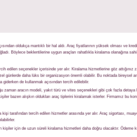
sından oldukça mantıklı bir hal aldı. Araç fiyatlarının yüksek olması ve kredi
ladı. Böylece beklentilerine uygun araçları rahatlıkla kiralama olanağına sahip
ercih edilen seçenekler içerisinde yer alır. Kiralama hizmetlerine göz attığın
in özel günlerde daha lüks bir organizasyon önemli olabilir. Bu noktada bireyse
a giderken de kullanmak açısından tercih edilebilir.
u zaman aracın modeli, yakıt türü ve vites seçenekleri gibi çok fazla detaya
işiler bazen alışkın oldukları araç tiplerini kiralamak isterler. Firmamız bu kon
a kişi tarafından tercih edilen hizmetler arasında yer alır. Araç sigortası, mu
abilirler.
kişiler için de uzun süreli kiralama hizmetleri daha doğru olacaktır. Ödeme ko